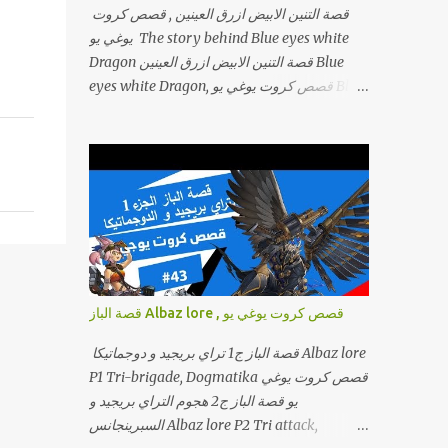
قصة التنين الابيض ازرق العينين , قصص كروت
يوغي يو The story behind Blue eyes white
Dragon قصة التنين الابيض ازرق العينين Blue
eyes white Dragon, قصص كروت يوغي يو Blue
eyes white Dragon lore القصة طويلة شوية و
مجمعة تفاصيل كتير بين الانمي و اللعبة و قصص
تانية
قصة الباز Albaz lore , قصص كروت يوغي يو
قصة الباز ج1 تراي بريجيد و دوجماتيكا Albaz lore
P1 Tri-brigade, Dogmatika قصص كروت يوغي
يو قصة الباز ج2 هجوم التراي بريجيد و
السبرينجانس Albaz lore P2 Tri attack,