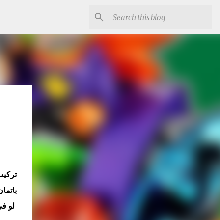
تركيب
باتما
لو في افكار جديدة تحب نتكلم فيها ياريت تكتبها في كومنت